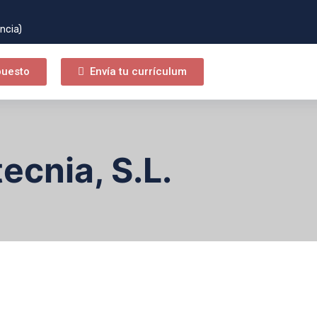
ncia)
puesto
Envía tu currículum
ecnia, S.L.