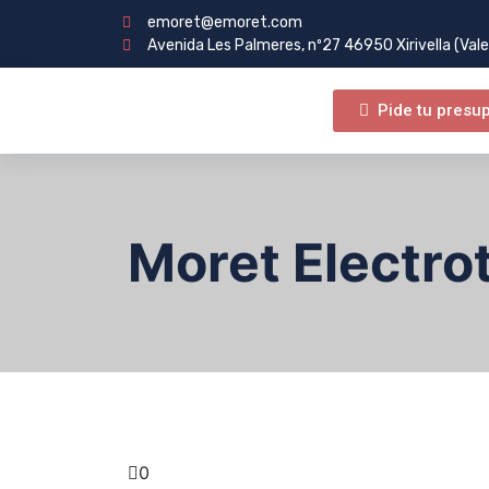
emoret@emoret.com
Avenida Les Palmeres, nº27 46950 Xirivella (Vale
Pide tu presu
Moret Electrot
0