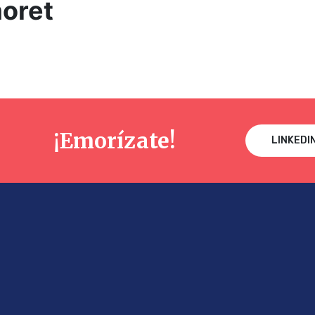
moret
¡Emorízate!
LINKEDI