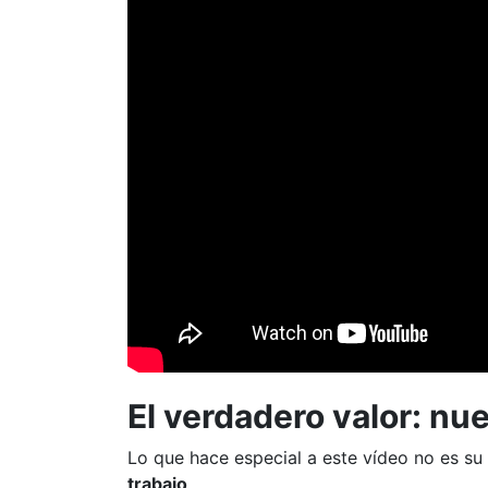
El verdadero valor: n
Lo que hace especial a este vídeo no es su 
trabajo
.