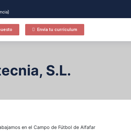
ncia)
puesto
Envía tu currículum
ecnia, S.L.