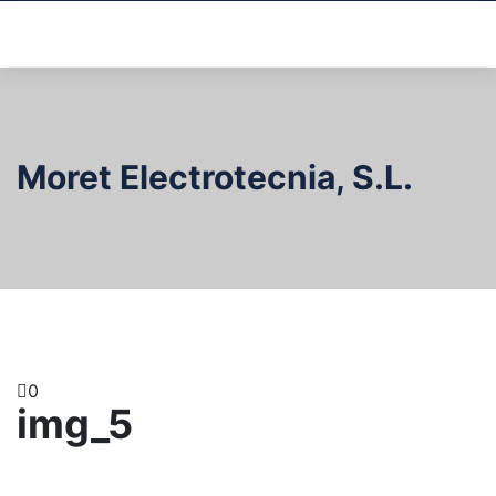
Moret Electrotecnia, S.L.
0
img_5