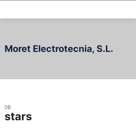
Moret Electrotecnia, S.L.
0
stars